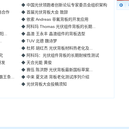
◆
中国光伏领跑者创新论坛专家委员会组织架构
略合作
◆
首届光伏背板大会 致辞
◆
依索 Andreas 非氟背板的开发应用
◆
阿科玛 Thomas 光伏组件背板的长期...
...
◆
晶澳 王永丰 晶澳组件的背板选型
.
◆
TUV 北德 魏诗梦
◆
杜邦 胡红杰 光伏背板材料热老化及...
究
◆
阿科玛：光伏组件背板的长期耐候性测试
研发
◆
天合光能 黄俊
.
◆
赛伍 陈洪野 光伏背板最新国标草案...
条...
◆
中来 夏文进 背板老化测试序列介绍
◆
光伏背板大会投稿须知