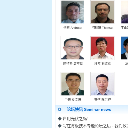
依索 Andreas
阿科玛 Thomas
平山
阿特斯 唐应堂
杜邦 胡红杰
3
中来 夏文进
赛伍 陈洪野
论坛快讯 Seminar news
◆
户用光伏之殇！
◆
写在背板技术专题论坛之后 - 我们致力