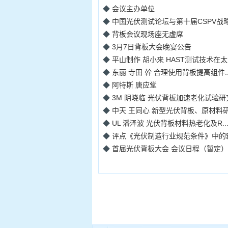
◆
会议主办单位
◆
中国光伏测试论坛与第十届CSPV战
◆
背板会议现场座无虚席
◆
3月7日背板大会晚宴公告
◆
平山制作 胡小来 HAST测试技术在太阳
◆
东丽 寺田 幹 合理使用背板提高组件..
◆
阿特斯 唐应堂
◆
3M 阴晓临 光伏背板加速老化试验研
◆
中天 王同心 新型光伏背板、原材料
◆
UL 潘泽波 光伏背板材料热老化及R..
◆
评点《光伏制造行业规范条件》中的霸王
◆
首届光伏背板大会 会议日程（暂定）