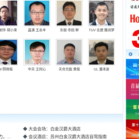
制作 胡小来
晶澳 王永丰
东丽 寺田 幹
TUV 北德 魏诗梦
M 阴晓临
中天 王同心
天合光能 黄俊
UL 潘泽波
◆
大会会场：白金汉爵大酒店
，...
◆
会议酒店：苏州白金汉爵大酒店自驾指南