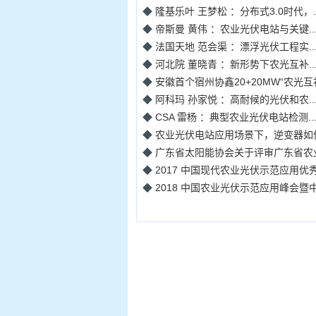
◆
隆基乐叶 王梦松 ：分布式3.0时代，..
◆
帝斯曼 黄伟 ：农业光伏电站与关键..
◆
法国天地 范会渠 ：漂浮光伏工程实..
◆
河北院 董晓青 ：新形势下农光互补..
◆
安徽首个宿州协鑫20+20MW“农光互补”
◆
阿科玛 孙家悦 ：高耐候的光伏和农..
◆
CSA 雷杨 ：典型农业光伏电站检测..
◆
农业光伏电站应用场景下，逆变器如何做
◆
广东省太阳能协会关于评审广东省农业光
◆
2017 中国现代农业光伏示范应用优秀奖
◆
2018 中国农业光伏示范应用峰会暨中国