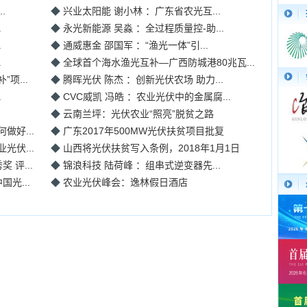
.
◆
兴业太阳能 谢小林 ：广东省农光互...
.
◆
永光新能源 吴淼 ：全过程质量控-助...
.
◆
通威惠金 邵国军 ：“渔光一体”引...
.
◆
全球首个海水渔光互补—广西防城港80兆瓦...
项...
◆
腾晖光伏 陈杰 ：创新光伏农场 助力...
.
◆
CVC威凯 冯皓 ：农业光伏中的金属腐...
.
◆
云南兰坪：光伏农业“照亮”脱贫之路
好...
◆
广东2017年500MW光伏扶贫项目批复
伏...
◆
山西将光伏扶贫写入条例，2018年1月1日
 评...
◆
锦浪科技 陆荷峰 ：组串式逆变器先...
光...
◆
农业光伏峰会：逸林假日酒店