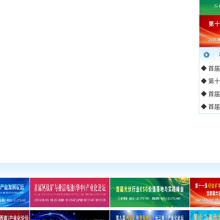
◆ 首
◆ 第
◆ 首
◆ 首