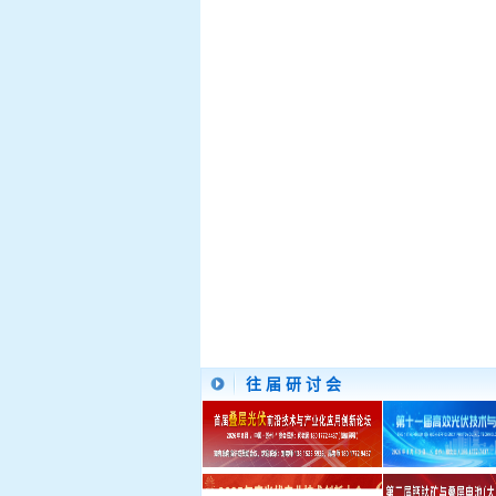
往 届 研 讨 会