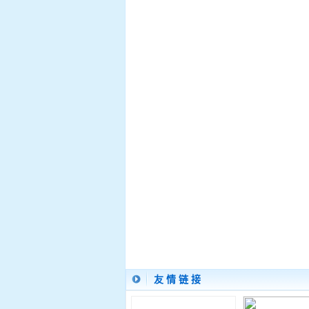
友 情 链 接