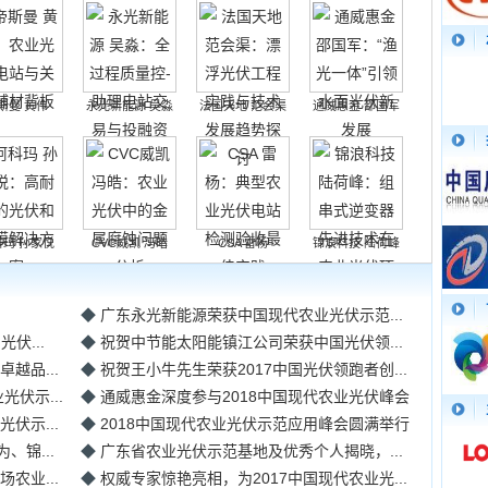
斯曼 黄伟
永光新能源 吴淼
法国天地 范会渠
通威惠金 邵国军
科玛 孙家悦
CVC威凯 冯皓
CSA 雷杨
锦浪科技 陆荷峰
◆
广东永光新能源荣获中国现代农业光伏示范...
伏...
◆
祝贺中节能太阳能镇江公司荣获中国光伏领...
越品...
◆
祝贺王小牛先生荣获2017中国光伏领跑者创...
光伏示...
◆
通威惠金深度参与2018中国现代农业光伏峰会
伏示...
◆
2018中国现代农业光伏示范应用峰会圆满举行
锦...
◆
广东省农业光伏示范基地及优秀个人揭晓，...
农业...
◆
权威专家惊艳亮相，为2017中国现代农业光...