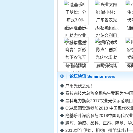
隆基乐叶 王梦松
兴业太阳能 谢小
帝
河北院 董晓青
腾晖光伏 陈杰
阿
论坛快讯 Seminar news
◆
户用光伏之殇！
◆
赛拉弗技术总监金鹏先生受聘为“中国光
◆
晶科电力揽获2017农业光伏示范项目卓
◆
CSA集团受邀参加2018 中国现代农业
◆
隆基乐叶深度参与2018中国现代农业光
◆
腾晖、通威、晶科、正泰、隆基、华为、
◆
2018新年伊始，相约广州羊城共赴一场