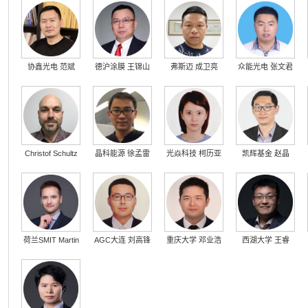
协鑫光电 范斌
德沪涂膜 王锦山
弗斯迈 成卫亮
众能光电 张文君
Christof Schultz
晶科能源 徐孟雷
光焱科技 柯历亚
凯辉基金 赵晶
荷兰SMIT Martin
AGC大连 刘高锋
重庆大学 邓业浩
西湖大学 王睿