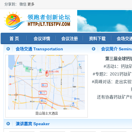
分享到：
微信
更多
首 页
会议详情
会议注册
资料下载
会场交
会场交通 Transportation
会议简介 Seminar
第三届全球钙
#活动1：钙钛
#专题2：2021钙
#高峰对话：走出实验室
还有协鑫钙钛矿产
昆山瑞士大酒店
演讲嘉宾 Speaker