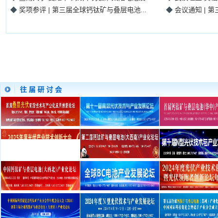
◆
奖项参评 | 第三届全球钙钛矿与叠层电池...
◆
会议通知 | 
往 届 研 讨 会