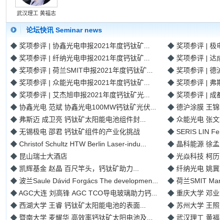
武汉理工 黄福志
论坛快讯 Seminar news
◆
奖项参评 | 协鑫光电申报2021年度钙钛矿...
◆
奖项参评 | 极
◆
奖项参评 | 纤纳光电申报2021年度钙钛矿...
◆
奖项参评 | 达
◆
奖项参评 | 荷兰SMIT申报2021年度钙钛矿...
◆
奖项参评 | 德
◆
奖项参评 | 众能光电申报2021年度钙钛矿...
◆
奖项参评 | 弗
◆
奖项参评 | 艾杰旭申报2021年度钙钛矿光...
◆
奖项参评 | 成
◆
协鑫光电 范斌 协鑫光电100MW钙钛矿光伏...
◆
德沪涂膜 王锦
◆
弗斯迈 成卫亮 钙钛矿太阳能电池组件封...
◆
众能光电 张文
◆
无锡极电 邵君 钙钛矿组件的产业化挑战
◆
SERIS LIN Fen 
◆
Christof Schultz HTW Berlin Laser-indu...
◆
晶科能源 徐孟雷
◆
昆山瑞士大酒店
◆
光焱科技 柯历
◆
凯辉基金 赵晶 百尺竿头，钙钛矿助力...
◆
纤纳光电 姚冀众
◆
波兰Saule Dávid Forgács The developmen...
◆
荷兰SMIT Ma
◆
AGC大连 刘高锋 AGC TCO导电玻璃助力钙...
◆
重庆大学 邓业
◆
西湖大学 王睿 钙钛矿太阳能电池的表面...
◆
苏州大学 王照
◆
暨南大学 麦耀华 高效率钙钛矿太阳电池及...
◆
武汉理工 黄福