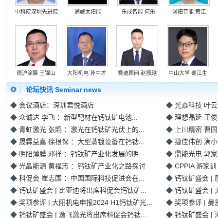
中科院深圳先进院
通威太阳能
乐成智能 何乐
涵阳普能 黄江
德沪涂膜 王锦山
大阳机电 孙中才
赛迪顾问 赵振越
中山大学 谢江生
论坛快讯 Seminar news
◆
会议酒店：深圳君悦酒店
◆
光焱科技 叶云
◆
众诚达 李飞 ：新型靶材在钙钛矿电池...
◆
理想晶延 王俊
◆
青虹激光 张鹍 ：激光在钙钛矿光伏上的...
◆
上川精密 曹国
◆
晟霖益嘉 徐根保 ：大型蒸镀设备在钙钛...
◆
捷佳伟创 满小
◆
明阳薄膜 邓祥 ：钙钛矿产业化发展的明...
◆
鼎能光电 郭家
◆
光晶能源 黄福志 ：钙钛矿产业化之路探讨
◆
CPPIA 游家
◆
科促会 崔志国 ：中国国际科技促进会在...
◆
钙钛矿盛会 |
◆
钙钛矿盛会 | 比亚迪将出席科促会钙钛矿...
◆
钙钛矿盛会 |
◆
奖项参评 | 大阳机电申报2024 H1钙钛矿光...
◆
奖项参评 | 曼恩
◆
钙钛矿盛会 | 逸飞激光将出席科促会钙钛...
◆
钙钛矿盛会 |