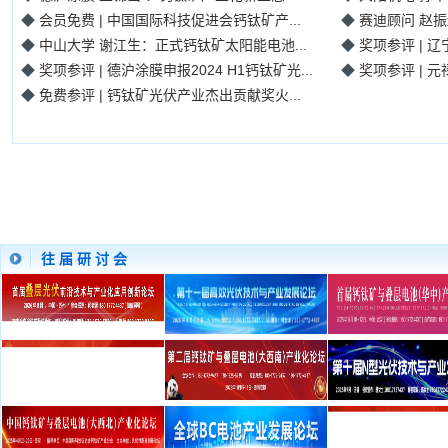
◆
会员免费 | 中国国际科技促进会钙钛矿产...
◆
赛迪顾问 赵振
◆
中山大学 谢江生：正式钙钛矿太阳能电池...
◆
奖项参评 | 辽
◆
奖项参评 | 德沪涂膜申报2024 H1钙钛矿光...
◆
奖项参评 | 元
◆
免费参评 | 钙钛矿光伏产业杰出贡献奖火...
往 届 研 讨 会