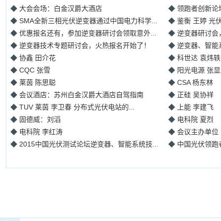
◆
大会会场：白金汉爵大酒店
◆
领跑者创新论坛
◆
SMA全新三相光伏逆变器通过中国电力科学...
◆
鉴衡 王婷 
◆
优惠报名还有，参加逆变器研讨会领取意外...
◆
逆变器研讨会
◆
逆变器技术专题研讨会，火热报名开始了！
◆
逆变器、智能
◆
协鑫 田介花
◆
科世达 袁炜轶
◆
CQC 张雪
◆
阳光电源 张显
◆
莱茵 陈思聪
◆
CSA 杨东林
◆
会议酒店：苏州白金汉爵大酒店自驾指南
◆
正硅 吴协祥
◆
TUV 莱茵 李卫春 分布式光伏电站的...
◆
上能 李建飞
◆
固德威：刘滔
◆
电科院 夏烈
◆
电科院 李红涛
◆
会议主办单位
◆
2015中国光伏测试论坛逆变器、智能系统技...
◆
中国光伏领跑