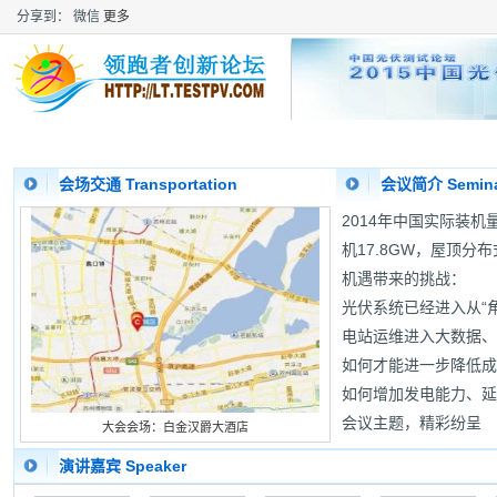
分享到：
微信
更多
首 页
会议详情
会议注册
资料下载
会场交
会场交通 Transportation
会议简介 Seminar
2014年中国实际装机量
机17.8GW，屋顶分
机遇带来的挑战：
光伏系统已经进入从“角
电站运维进入大数据、
如何才能进一步降低成
如何增加发电能力、延
会议主题，精彩纷呈
大会会场：白金汉爵大酒店
演讲嘉宾 Speaker