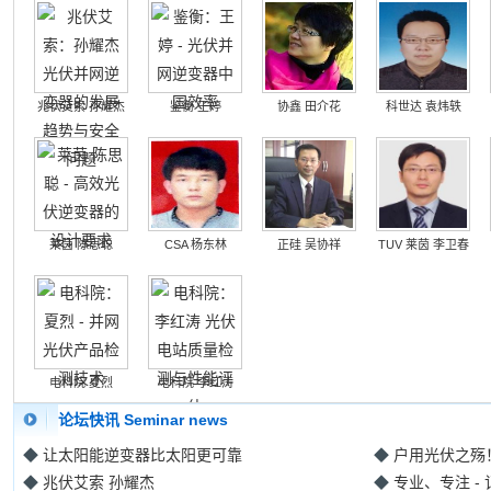
兆伏艾索 孙耀杰
鉴衡 王婷
协鑫 田介花
科世达 袁炜轶
莱茵 陈思聪
CSA 杨东林
正硅 吴协祥
TUV 莱茵 李卫春
电科院 夏烈
电科院 李红涛
论坛快讯 Seminar news
◆
让太阳能逆变器比太阳更可靠
◆
户用光伏之殇
◆
兆伏艾索 孙耀杰
◆
专业、专注 -