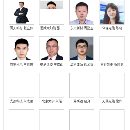
回天新材 张立伟
通威太阳能 张一
东岚新材 周勤卫
众森电能 陈晓
原速光电 王惟臻
德沪涂膜 王锦山
晶科能源 徐孟雷
方昇光电 祝晓钊
光焱科技 朱成硕
北京大学 朱瑞
弗斯迈 包真
无限光能 梁作