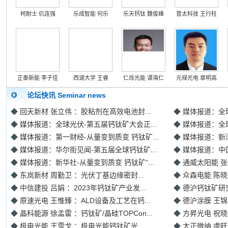
柯耐士 仉连强
乐成智能 何乐
乐天钙钛 魏俊峰
普太科技 王行柱
正泰新能 李子佳
西湖大学 王睿
仁烁光能 谭海仁
元禄光电 章明高
论坛快讯 Seminar news
◆
回天新材 张立伟 ：胶粘剂在高效电池封...
◆
媒体报道：全球
◆
媒体报道：全球光伏-第五届钙钛矿大会正...
◆
媒体报道：全球
◆
媒体报道：第一财经-从量变到质变 钙钛矿...
◆
媒体报道：新浪
◆
媒体报道：华尔街见闻-第五届全球钙钛矿...
◆
媒体报道：中国
◆
媒体报道：新华社-从量变到质变 钙钛矿“...
◆
通威太阳能 张
◆
东岚新材 周勤卫 ：光伏丁基边缘密封...
◆
众森电能 陈晓
◆
中信建投 吕娟 ：2023年钙钛矿产业发...
◆
德沪钙钛矿研究
◆
原速光电 王惟臻 ：ALD设备及工艺在钙...
◆
德沪涂膜 王锦山
◆
晶科能源 徐孟雷 ：钙钛矿/晶硅TOPCon...
◆
方昇光电 祝晓
◆
极电光能 王雪戈 ：极电光能钙钛矿光...
◆
大正微纳 虞旺