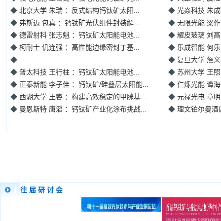
◆
北京大学 朱瑞 ：反式结构钙钛矿太阳...
◆
光焱科技 朱成
◆
弗斯迈 包真 ：钙钛矿光伏组件封装解...
◆
无限光能 梁作
◆
德雷射科 张志魁 ：钙钛矿太阳能电池...
◆
耀皮玻璃 刘高
◆
柯耐士 仉连强 ：高性能边缘密封丁基...
◆
乐成智能 何乐
◆
◆
复旦大学 詹义强
◆
普太科技 王行柱 ：钙钛矿太阳能电池...
◆
苏州大学 王照
◆
正泰新能 李子佳 ：钙钛矿/硅叠层太阳能...
◆
仁烁光能 谭
◆
西湖大学 王睿 ：构建高效稳定的甲脒基...
◆
元禄光电 章明
◆
曼恩斯特 唐滔 ：钙钛矿产业化涂布挑战...
◆
理文铂尔曼酒
往 届 研 讨 会