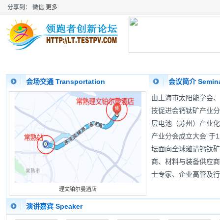
分享到：
微信
更多
首 页
会议详情
会议注册
资料下载
会场交
会场交通 Transportation
会议简介 Seminar
由上海市太阳能学会、
技促进会钙钛矿产业分
层电池（苏州）产业化
产业分会成立大会”于1
坛面向全球邀请钙钛矿
商、材料与装备供应商
士专家、企业高管及行
理文铂尔曼酒店
演讲嘉宾 Speaker