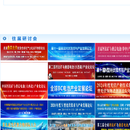
往 届 研 讨 会