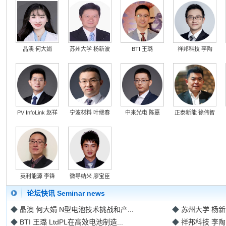
晶澳 何大娟
苏州大学 杨新波
BTI 王璐
祥邦科技 李陶
PV InfoLink 赵祥
宁波材料 叶继春
中来光电 陈嘉
正泰新能 徐伟智
英利能源 李锋
微导纳米 廖宝臣
论坛快讯 Seminar news
◆
晶澳 何大娟 N型电池技术挑战和产...
◆
苏州大学 杨新
◆
BTI 王璐 LtdPL在高效电池制造...
◆
祥邦科技 李陶 