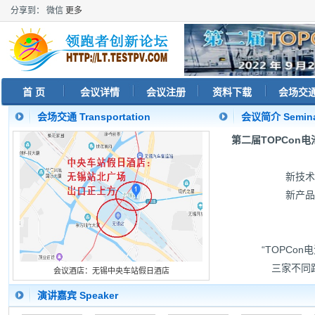
分享到：
微信
更多
首 页
会议详情
会议注册
资料下载
会场交
会场交通 Transportation
会议简介 Seminar
第二届TOPCon
新技术
新产品
“TOPCo
三家不同路
会议酒店：无锡中央车站假日酒店
演讲嘉宾 Speaker