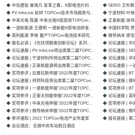
◆
中信建投 崔逸凡 变革之春，N型电池片的...
◆
SERIS 王朴群
◆
PV InfoLink 赵祥 TOPCon技术市场趋势与...
◆
宁波材料 叶继春
◆
中来光电 陈嘉 中来光电N型高效TOPCon...
◆
正泰新能 徐伟智
◆
一道新能源 王建明 一道新能N型电池研发...
◆
中国科学院 贾锐
◆
英利能源 李锋 量产TOPCon电池技术研究...
◆
微导纳米 廖宝臣
◆
报名必读 | 《光伏领跑者创新论坛》系列...
◆
论坛速报 | 中
◆
论坛速报 | PV InfoLink将出席第二届TOPC...
◆
论坛速报 | S
◆
论坛速报 | 宁波材料所将出席第二届TOPC...
◆
论坛速报 | 中
◆
论坛速报 | 正泰新能源将出席第二届TOPC...
◆
论坛速报 | 一
◆
奖项参评 | 拉普拉斯申报“2022年度TOPC...
◆
论坛速报 | BT
◆
论坛速报 | 祥邦科技将出席第二届TOPCon...
◆
论坛速报 | 微
◆
奖项参评 | 一道新能申报“2022年度TOPC...
◆
奖项参评 | BT 
◆
奖项参评 | 正泰太阳能申报“2022年度TOP...
◆
论坛速报 | 英
◆
奖项参评 | 中来光电申报“2022年度TOPC...
◆
奖项参评 | 中
◆
奖项参评 | 微导纳米申报“2022年度TOPC...
◆
论坛速报 | 微
◆
参评通知 | 2022 TOPCon电池产业年度奖
◆
报名链接 | 第
◆
会议酒店：无锡中央车站假日酒店